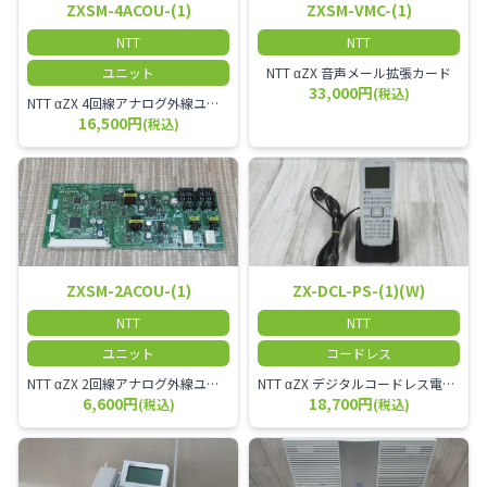
ZXSM-4ACOU-(1)
ZXSM-VMC-(1)
NTT
NTT
ユニット
NTT αZX 音声メール拡張カード
33,000円
(税込)
NTT αZX 4回線アナログ外線ユニット アナログ4ch収容ユニット
16,500円
(税込)
ZXSM-2ACOU-(1)
ZX-DCL-PS-(1)(W)
NTT
NTT
ユニット
コードレス
NTT αZX 2回線アナログ外線ユニット
NTT αZX デジタルコードレス電話機 対応主装置及びアンテナを使用してご利用いただけます。 特に工場や倉庫等、オフィスから離れたところで作業をされている方に適しています。
6,600円
18,700円
(税込)
(税込)