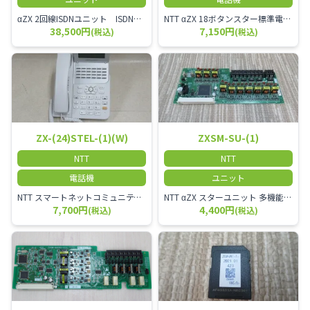
αZX 2回線ISDNユニット ISDN回線を2本収容可能です。
NTT αZX 18ボタンスター標準電話機(白)
38,500円
7,150円
(税込)
(税込)
ZX-(24)STEL-(1)(W)
ZXSM-SU-(1)
NTT
NTT
電話機
ユニット
NTT スマートネットコミュニティαZX 24ボタンスター標準電話機
NTT αZX スターユニット 多機能電話機ユニット
7,700円
4,400円
(税込)
(税込)