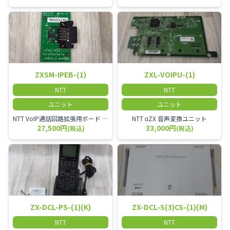
ZXSM-IPEB-(1)
ZXL-VOIPU-(1)
NTT
NTT
ユニット
ユニット
NTT VoIP通話回路拡張用ボード ZXSM－IP内線ボード－「1」
NTT αZX 音声変換ユニット
27,500円
33,000円
(税込)
(税込)
ZX-DCL-PS-(1)(K)
ZX-DCL-S(3)CS-(1)(M)
NTT
NTT