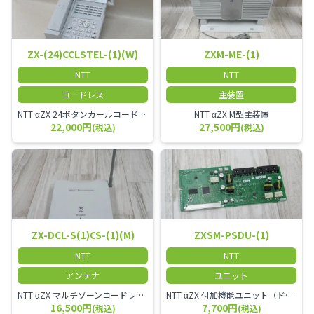
ZX-(24)CCLSTEL-(1)(W)
ZXM-ME-(1)
NTT
NTT
コードレス
主装置
NTT αZX 24ボタンカールコードレス電話機 無線タイプ、電話機と子機が離れるタイプのカールコードレス電話機です。 決裁者様等、オフィス内を頻繁に動かれる方のご使用が多いです。
NTT αZX M型主装置
22,000円
27,500円
(税込)
(税込)
ZX-DCL-S(1)CS-(1)(M)
ZXSM-PSDU-(1)
NTT
NTT
アンテナ
ユニット
NTT αZX マルチゾーンコードレススターアンテナ(マスター)
NTT αZX 付加機能ユニット（ドアホンなど）
16,500円
7,700円
(税込)
(税込)