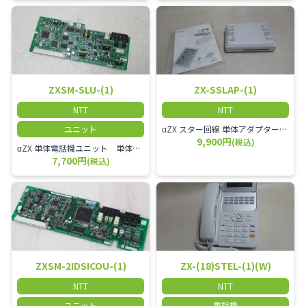
ZXSM-SLU-(1)
ZX-SSLAP-(1)
NTT
NTT
ユニット
αZX スター回線 単体アダプター 受付電話機、ドアホン、FAX等を1台収容できる装置です。
9,900円
(税込)
αZX 単体電話機ユニット 単体電話機、複合機、ドアホン等、 2台分収容可能にするユニット
7,700円
(税込)
ZXSM-2IDSICOU-(1)
ZX-(18)STEL-(1)(W)
NTT
NTT
ユニット
電話機