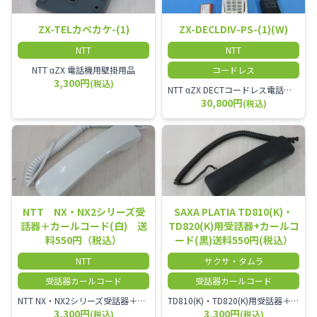
ZX-TELカベカケ-(1)
ZX-DECLDIV-PS-(1)(W)
NTT
NTT
NTT αZX 電話機用壁掛用品
コードレス
3,300円
(税込)
NTT αZX DECTコードレス電話機(ダイバーシティ方式)
30,800円
(税込)
NTT NX・NX2シリーズ受
SAXA PLATIA TD810(K)・
話器＋カールコード(白) 送
TD820(K)用受話器+カールコ
料550円（税込）
ード(黒)送料550円(税込）
NTT
サクサ・タムラ
受話器カールコード
受話器カールコード
NTT NX・NX2シリーズ受話器＋カールコード
TD810(K)・TD820(K)用受話器＋カールコード セット／本商品は中古品となります。 写真では分かりにくいキズ・汚れなどの使用感があります。 予めご理解・ご了承頂きますようお願いいたします。
3,300円
3,300円
(税込)
(税込)