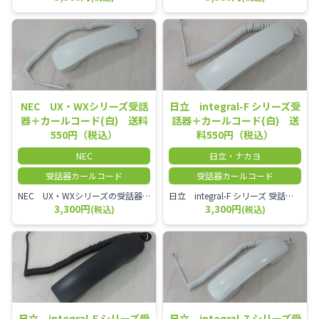
NEC UX・WXシリーズ受話
日立 integral-F シリーズ受
器＋カールコード(白) 送料
話器＋カールコード(白) 送
550円（税込）
料550円（税込）
NEC
日立・ナカヨ
受話器カールコード
受話器カールコード
NEC UX・WXシリーズの受話器とカールコードセット／本商品は中古品となります。 写真では分かりにくいキズ・汚れなどの使用感があります。 経年変化で日焼けの色味が強くなる場合がございます。 予めご理解・ご了承頂きますようお願いいたします。
日立 integral-F シリーズ 受話器＋カールコード セット（白）／本商品は中古品となります。 写真では分かりにくいキズ・汚れなどの使用感があります。 経年変化で日焼けの色味が強くなる場合がございます。 予めご理解・ご了承頂きますようお願いいたします。
3,300円
3,300円
(税込)
(税込)
日立 integral-F シリーズ受
日立 integral-Z シリーズ受