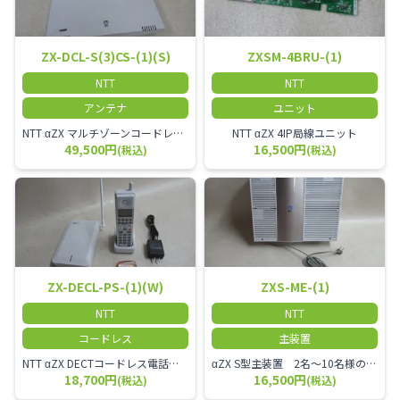
ZX-DCL-S(3)CS-(1)(S)
ZXSM-4BRU-(1)
NTT
NTT
アンテナ
ユニット
NTT αZX マルチゾーンコードレススター増設アンテナ
NTT αZX 4IP局線ユニット
49,500円
16,500円
(税込)
(税込)
ZX-DECL-PS-(1)(W)
ZXS-ME-(1)
NTT
NTT
コードレス
主装置
NTT αZX DECTコードレス電話機 電波方式がDECTで、 防水機能（IPX4:あらゆる方向からの水の飛まつを受けても有害な影響を受けない。)を備えた 接続装置と子機の一対シングルゾーンコードレスです。
αZX S型主装置 2名～10名様のオフィスに適しております。
18,700円
16,500円
(税込)
(税込)