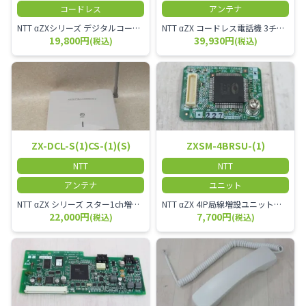
コードレス
アンテナ
NTT αZXシリーズ デジタルコードレス電話機（黒） 倉庫や工場など、オフィスから離れて仕事をする方に適しています。 コードレス単体では使用できないので、別途、専用の主装置及びアンテナが必要です。
NTT αZX コードレス電話機 3チャンネル用 接続装置 マスター デジタルコードレス（ZX-DCL-PS等）の専用管理用アンテナです。
19,800円
39,930円
(税込)
(税込)
ZX-DCL-S(1)CS-(1)(S)
ZXSM-4BRSU-(1)
NTT
NTT
アンテナ
ユニット
NTT αZX シリーズ スター1ch増設接続装置 コードレス接続用アンテナ ZX-DCL-S1CS-1M ZX-DCL-PS等と組み合わせて使用します。 ZX-DCL-PSを複数台接続できますが同時に通話できるのは１台のみです。
NTT αZX 4IP局線増設ユニット ひかり電話オフィスタイプで4ch以上にしたい場合必要となるユニットです。
22,000円
7,700円
(税込)
(税込)