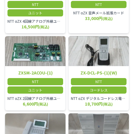
NTT
NTT
ユニット
NTT αZX 音声メール拡張カード
33,000円
(税込)
NTT αZX 4回線アナログ外線ユニット アナログ4ch収容ユニット
16,500円
(税込)
ZXSM-2ACOU-(1)
ZX-DCL-PS-(1)(W)
NTT
NTT
ユニット
コードレス
NTT αZX 2回線アナログ外線ユニット
NTT αZX デジタルコードレス電話機 対応主装置及びアンテナを使用してご利用いただけます。 特に工場や倉庫等、オフィスから離れたところで作業をされている方に適しています。
6,600円
18,700円
(税込)
(税込)