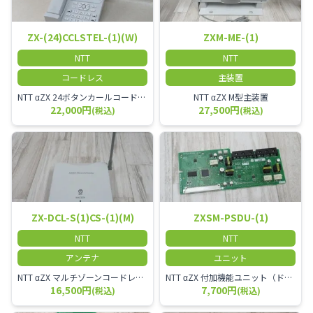
ZX-(24)CCLSTEL-(1)(W)
ZXM-ME-(1)
NTT
NTT
コードレス
主装置
NTT αZX 24ボタンカールコードレス電話機 無線タイプ、電話機と子機が離れるタイプのカールコードレス電話機です。 決裁者様等、オフィス内を頻繁に動かれる方のご使用が多いです。
NTT αZX M型主装置
22,000円
27,500円
(税込)
(税込)
ZX-DCL-S(1)CS-(1)(M)
ZXSM-PSDU-(1)
NTT
NTT
アンテナ
ユニット
NTT αZX マルチゾーンコードレススターアンテナ(マスター)
NTT αZX 付加機能ユニット（ドアホンなど）
16,500円
7,700円
(税込)
(税込)