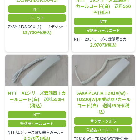
カールコード(白) 送料550
NTT
円(税込）
ユニット
NTT
ZXSM-1IDSICOU-(1) 1デジタル局線ユニット
受話器カールコード
18,700円
(税込)
NTT ZXシリーズの受話器とカールコードセット／本商品は中古品となります。 写真では分かりにくいキズ・汚れなどの使用感があります。 経年変化で日焼けの色味が強くなる場合がございます。 予めご理解・ご了承頂きますようお願いいたします。
2,970円
(税込)
NTT A1シリーズ受話器＋カ
SAXA PLATIA TD810(W)・
ールコード(白) 送料550円
TD820(W)用受話器+カール
(税込）
コード(白) 送料550円(税
込）
NTT
サクサ・タムラ
受話器カールコード
受話器カールコード
NTT A1シリーズ受話器＋カールコード セット／本商品は中古品となります。 写真では分かりにくいキズ・汚れなどの使用感があります。 経年変化で日焼けの色味が強くなる場合がございます。 予めご理解・ご了承頂きますようお願いいたします。
2,970円
(税込)
TD810(W)・TD820(W)用受話器＋カールコード セット／本商品は中古品となります。 写真では分かりにくいキズ・汚れなどの使用感があります。 予めご理解・ご了承頂きますようお願いいたします。