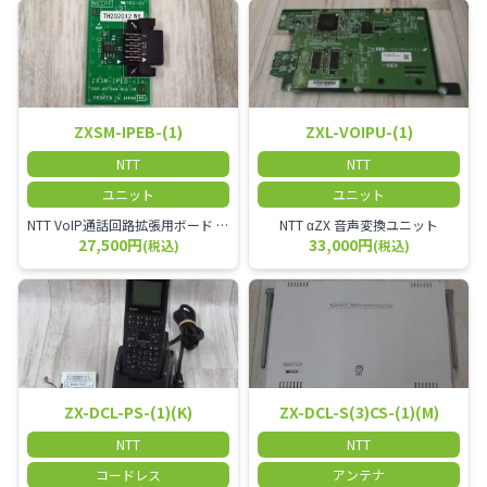
ZXSM-IPEB-(1)
ZXL-VOIPU-(1)
NTT
NTT
ユニット
ユニット
NTT VoIP通話回路拡張用ボード ZXSM－IP内線ボード－「1」
NTT αZX 音声変換ユニット
27,500円
33,000円
(税込)
(税込)
ZX-DCL-PS-(1)(K)
ZX-DCL-S(3)CS-(1)(M)
NTT
NTT
コードレス
アンテナ