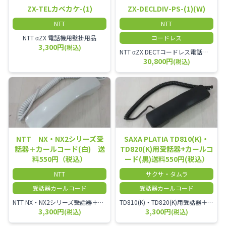
ZX-TELカベカケ-(1)
ZX-DECLDIV-PS-(1)(W)
NTT
NTT
NTT αZX 電話機用壁掛用品
コードレス
3,300円
(税込)
NTT αZX DECTコードレス電話機(ダイバーシティ方式)
30,800円
(税込)
NTT NX・NX2シリーズ受
SAXA PLATIA TD810(K)・
話器＋カールコード(白) 送
TD820(K)用受話器+カールコ
料550円（税込）
ード(黒)送料550円(税込）
NTT
サクサ・タムラ
受話器カールコード
受話器カールコード
NTT NX・NX2シリーズ受話器＋カールコード
TD810(K)・TD820(K)用受話器＋カールコード セット／本商品は中古品となります。 写真では分かりにくいキズ・汚れなどの使用感があります。 予めご理解・ご了承頂きますようお願いいたします。
3,300円
3,300円
(税込)
(税込)