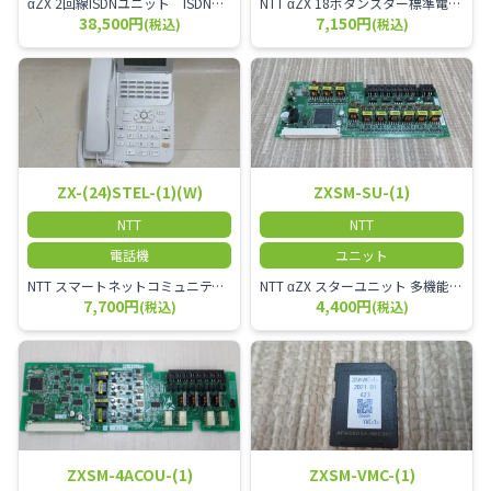
αZX 2回線ISDNユニット ISDN回線を2本収容可能です。
NTT αZX 18ボタンスター標準電話機(白)
38,500円
7,150円
(税込)
(税込)
ZX-(24)STEL-(1)(W)
ZXSM-SU-(1)
NTT
NTT
電話機
ユニット
NTT スマートネットコミュニティαZX 24ボタンスター標準電話機
NTT αZX スターユニット 多機能電話機ユニット
7,700円
4,400円
(税込)
(税込)
ZXSM-4ACOU-(1)
ZXSM-VMC-(1)