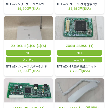
NTT αZXシリーズ デジタルコードレス電話機（黒） 倉庫や工場など、オフィスから離れて仕事をする方に適しています。 コードレス単体では使用できないので、別途、専用の主装置及びアンテナが必要です。
NTT αZX コードレス電話機 3チャンネル用 接続装置 マスター デジタルコードレス（ZX-DCL-PS等）の専用管理用アンテナです。
19,800円
39,930円
(税込)
(税込)
ZX-DCL-S(1)CS-(1)(S)
ZXSM-4BRSU-(1)
NTT
NTT
アンテナ
ユニット
NTT αZX シリーズ スター1ch増設接続装置 コードレス接続用アンテナ ZX-DCL-S1CS-1M ZX-DCL-PS等と組み合わせて使用します。 ZX-DCL-PSを複数台接続できますが同時に通話できるのは１台のみです。
NTT αZX 4IP局線増設ユニット ひかり電話オフィスタイプで4ch以上にしたい場合必要となるユニットです。
22,000円
7,700円
(税込)
(税込)
ZXSM-1IDSICOU-(1)
NTT ZXシリーズ受話器＋