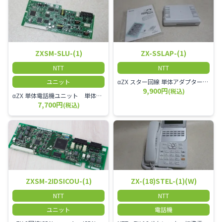
ZXSM-SLU-(1)
ZX-SSLAP-(1)
NTT
NTT
ユニット
αZX スター回線 単体アダプター 受付電話機、ドアホン、FAX等を1台収容できる装置です。
9,900円
(税込)
αZX 単体電話機ユニット 単体電話機、複合機、ドアホン等、 2台分収容可能にするユニット
7,700円
(税込)
ZXSM-2IDSICOU-(1)
ZX-(18)STEL-(1)(W)
NTT
NTT
ユニット
電話機