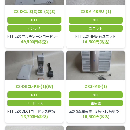
ZX-DCL-S(3)CS-(1)(S)
ZXSM-4BRU-(1)
NTT
NTT
アンテナ
ユニット
NTT αZX マルチゾーンコードレススター増設アンテナ
NTT αZX 4IP局線ユニット
49,500円
16,500円
(税込)
(税込)
ZX-DECL-PS-(1)(W)
ZXS-ME-(1)
NTT
NTT
コードレス
主装置
NTT αZX DECTコードレス電話機 電波方式がDECTで、 防水機能（IPX4:あらゆる方向からの水の飛まつを受けても有害な影響を受けない。)を備えた 接続装置と子機の一対シングルゾーンコードレスです。
αZX S型主装置 2名～10名様のオフィスに適しております。
18,700円
16,500円
(税込)
(税込)