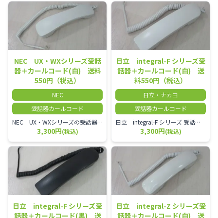
NEC UX・WXシリーズ受話
日立 integral-F シリーズ受
器＋カールコード(白) 送料
話器＋カールコード(白) 送
550円（税込）
料550円（税込）
NEC
日立・ナカヨ
受話器カールコード
受話器カールコード
NEC UX・WXシリーズの受話器とカールコードセット／本商品は中古品となります。 写真では分かりにくいキズ・汚れなどの使用感があります。 経年変化で日焼けの色味が強くなる場合がございます。 予めご理解・ご了承頂きますようお願いいたします。
日立 integral-F シリーズ 受話器＋カールコード セット（白）／本商品は中古品となります。 写真では分かりにくいキズ・汚れなどの使用感があります。 経年変化で日焼けの色味が強くなる場合がございます。 予めご理解・ご了承頂きますようお願いいたします。
3,300円
3,300円
(税込)
(税込)
日立 integral-F シリーズ受
日立 integral-Z シリーズ受
話器＋カールコード(黒) 送
話器＋カールコード(白) 送