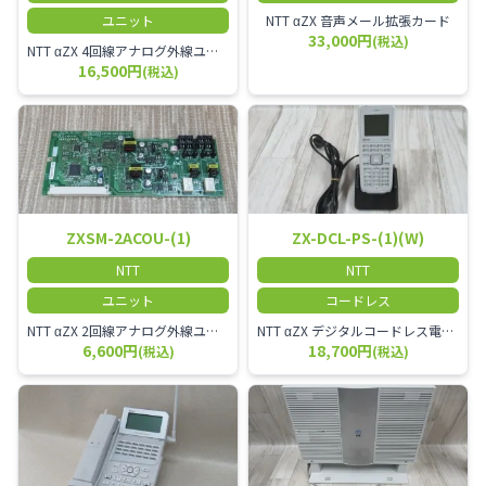
ユニット
NTT αZX 音声メール拡張カード
33,000円
(税込)
NTT αZX 4回線アナログ外線ユニット アナログ4ch収容ユニット
16,500円
(税込)
ZXSM-2ACOU-(1)
ZX-DCL-PS-(1)(W)
NTT
NTT
ユニット
コードレス
NTT αZX 2回線アナログ外線ユニット
NTT αZX デジタルコードレス電話機 対応主装置及びアンテナを使用してご利用いただけます。 特に工場や倉庫等、オフィスから離れたところで作業をされている方に適しています。
6,600円
18,700円
(税込)
(税込)