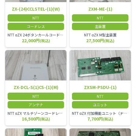
ZX-(24)CCLSTEL-(1)(W)
ZXM-ME-(1)
NTT
NTT
コードレス
主装置
NTT αZX 24ボタンカールコードレス電話機 無線タイプ、電話機と子機が離れるタイプのカールコードレス電話機です。 決裁者様等、オフィス内を頻繁に動かれる方のご使用が多いです。
NTT αZX M型主装置
22,000円
27,500円
(税込)
(税込)
ZX-DCL-S(1)CS-(1)(M)
ZXSM-PSDU-(1)
NTT
NTT
アンテナ
ユニット
NTT αZX マルチゾーンコードレススターアンテナ(マスター)
NTT αZX 付加機能ユニット（ドアホンなど）
16,500円
7,700円
(税込)
(税込)