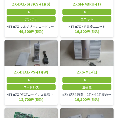
ZX-DCL-S(3)CS-(1)(S)
ZXSM-4BRU-(1)
NTT
NTT
アンテナ
ユニット
NTT αZX マルチゾーンコードレススター増設アンテナ
NTT αZX 4IP局線ユニット
49,500円
16,500円
(税込)
(税込)
ZX-DECL-PS-(1)(W)
ZXS-ME-(1)
NTT
NTT
コードレス
主装置
NTT αZX DECTコードレス電話機 電波方式がDECTで、 防水機能（IPX4:あらゆる方向からの水の飛まつを受けても有害な影響を受けない。)を備えた 接続装置と子機の一対シングルゾーンコードレスです。
αZX S型主装置 2名～10名様のオフィスに適しております。
18,700円
16,500円
(税込)
(税込)