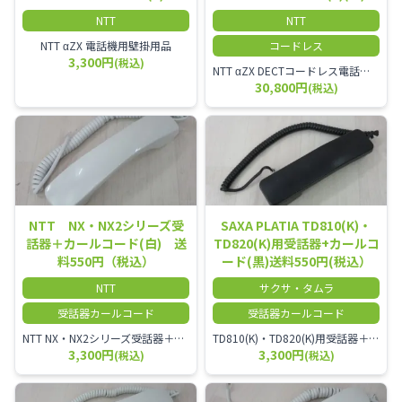
NTT
NTT
NTT αZX 電話機用壁掛用品
コードレス
3,300円
(税込)
NTT αZX DECTコードレス電話機(ダイバーシティ方式)
30,800円
(税込)
NTT NX・NX2シリーズ受
SAXA PLATIA TD810(K)・
話器＋カールコード(白) 送
TD820(K)用受話器+カールコ
料550円（税込）
ード(黒)送料550円(税込）
NTT
サクサ・タムラ
受話器カールコード
受話器カールコード
NTT NX・NX2シリーズ受話器＋カールコード
TD810(K)・TD820(K)用受話器＋カールコード セット／本商品は中古品となります。 写真では分かりにくいキズ・汚れなどの使用感があります。 予めご理解・ご了承頂きますようお願いいたします。
3,300円
3,300円
(税込)
(税込)