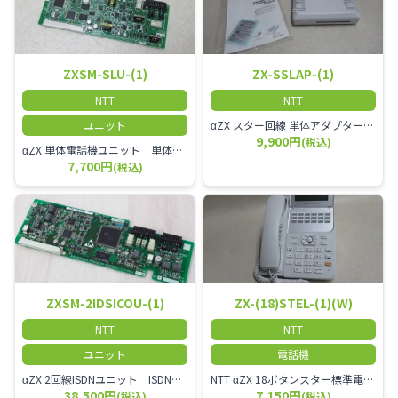
ZXSM-SLU-(1)
ZX-SSLAP-(1)
NTT
NTT
ユニット
αZX スター回線 単体アダプター 受付電話機、ドアホン、FAX等を1台収容できる装置です。
9,900円
(税込)
αZX 単体電話機ユニット 単体電話機、複合機、ドアホン等、 2台分収容可能にするユニット
7,700円
(税込)
ZXSM-2IDSICOU-(1)
ZX-(18)STEL-(1)(W)
NTT
NTT
ユニット
電話機
αZX 2回線ISDNユニット ISDN回線を2本収容可能です。
NTT αZX 18ボタンスター標準電話機(白)
38,500円
7,150円
(税込)
(税込)