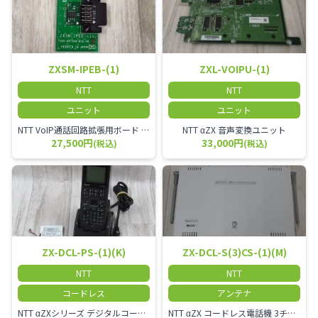
ZXSM-IPEB-(1)
ZXL-VOIPU-(1)
NTT
NTT
ユニット
ユニット
NTT VoIP通話回路拡張用ボード ZXSM－IP内線ボード－「1」
NTT αZX 音声変換ユニット
27,500円
33,000円
(税込)
(税込)
ZX-DCL-PS-(1)(K)
ZX-DCL-S(3)CS-(1)(M)
NTT
NTT
コードレス
アンテナ
NTT αZXシリーズ デジタルコードレス電話機（黒） 倉庫や工場など、オフィスから離れて仕事をする方に適しています。 コードレス単体では使用できないので、別途、専用の主装置及びアンテナが必要です。
NTT αZX コードレス電話機 3チャンネル用 接続装置 マスター デジタルコードレス（ZX-DCL-PS等）の専用管理用アンテナです。