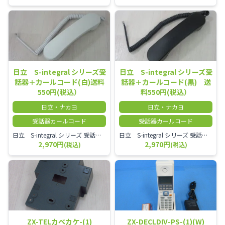
日立 S-integral シリーズ受
日立 S-integral シリーズ受
話器＋カールコード(白)送料
話器＋カールコード(黒) 送
550円(税込）
料550円(税込）
日立・ナカヨ
日立・ナカヨ
受話器カールコード
受話器カールコード
日立 S-integral シリーズ 受話器＋カールコード セット（白）／本商品は中古品となります。 写真では分かりにくいキズ・汚れなどの使用感があります。 経年変化で日焼けの色味が強くなる場合がございます。 予めご理解・ご了承頂きますようお願いいたします。
日立 S-integral シリーズ 受話器＋カールコード セット（黒）／本商品は中古品となります。 写真では分かりにくいキズ・汚れなどの使用感があります。 経年変化で日焼けの色味が強くなる場合がございます。 予めご理解・ご了承頂きますようお願いいたします。
2,970円
2,970円
(税込)
(税込)
ZX-TELカベカケ-(1)
ZX-DECLDIV-PS-(1)(W)