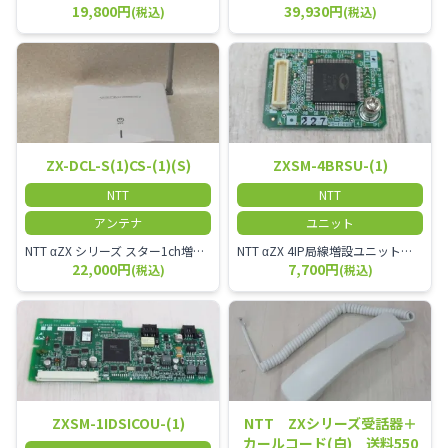
19,800円
39,930円
(税込)
(税込)
ZX-DCL-S(1)CS-(1)(S)
ZXSM-4BRSU-(1)
NTT
NTT
アンテナ
ユニット
NTT αZX シリーズ スター1ch増設接続装置 コードレス接続用アンテナ ZX-DCL-S1CS-1M ZX-DCL-PS等と組み合わせて使用します。 ZX-DCL-PSを複数台接続できますが同時に通話できるのは１台のみです。
NTT αZX 4IP局線増設ユニット ひかり電話オフィスタイプで4ch以上にしたい場合必要となるユニットです。
22,000円
7,700円
(税込)
(税込)
ZXSM-1IDSICOU-(1)
NTT ZXシリーズ受話器＋
カールコード(白) 送料550