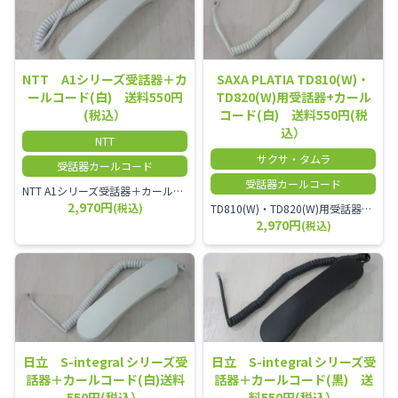
NTT A1シリーズ受話器＋カ
SAXA PLATIA TD810(W)・
ールコード(白) 送料550円
TD820(W)用受話器+カール
(税込）
コード(白) 送料550円(税
込）
NTT
サクサ・タムラ
受話器カールコード
受話器カールコード
NTT A1シリーズ受話器＋カールコード セット／本商品は中古品となります。 写真では分かりにくいキズ・汚れなどの使用感があります。 経年変化で日焼けの色味が強くなる場合がございます。 予めご理解・ご了承頂きますようお願いいたします。
2,970円
(税込)
TD810(W)・TD820(W)用受話器＋カールコード セット／本商品は中古品となります。 写真では分かりにくいキズ・汚れなどの使用感があります。 予めご理解・ご了承頂きますようお願いいたします。
2,970円
(税込)
日立 S-integral シリーズ受
日立 S-integral シリーズ受
話器＋カールコード(白)送料
話器＋カールコード(黒) 送
550円(税込）
料550円(税込）