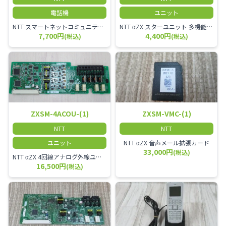
電話機
ユニット
NTT スマートネットコミュニティαZX 24ボタンスター標準電話機
NTT αZX スターユニット 多機能電話機ユニット
7,700円
4,400円
(税込)
(税込)
ZXSM-4ACOU-(1)
ZXSM-VMC-(1)
NTT
NTT
ユニット
NTT αZX 音声メール拡張カード
33,000円
(税込)
NTT αZX 4回線アナログ外線ユニット アナログ4ch収容ユニット
16,500円
(税込)