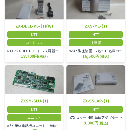
ZX-DECL-PS-(1)(W)
ZXS-ME-(1)
NTT
NTT
コードレス
主装置
NTT αZX DECTコードレス電話機 電波方式がDECTで、 防水機能（IPX4:あらゆる方向からの水の飛まつを受けても有害な影響を受けない。)を備えた 接続装置と子機の一対シングルゾーンコードレスです。
αZX S型主装置 2名～10名様のオフィスに適しております。
18,700円
16,500円
(税込)
(税込)
ZXSM-SLU-(1)
ZX-SSLAP-(1)
NTT
NTT
ユニット
αZX スター回線 単体アダプター 受付電話機、ドアホン、FAX等を1台収容できる装置です。
9,900円
(税込)
αZX 単体電話機ユニット 単体電話機、複合機、ドアホン等、 2台分収容可能にするユニット