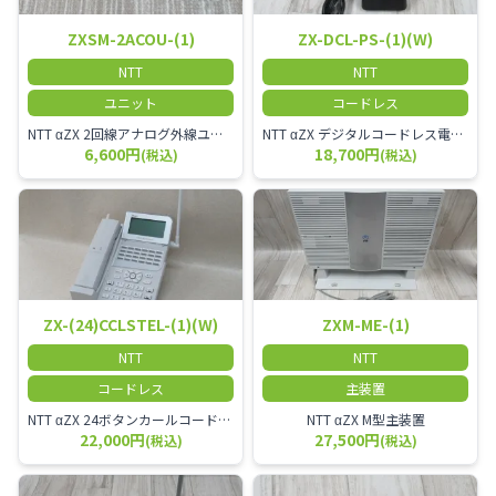
ZXSM-2ACOU-(1)
ZX-DCL-PS-(1)(W)
NTT
NTT
ユニット
コードレス
NTT αZX 2回線アナログ外線ユニット
NTT αZX デジタルコードレス電話機 対応主装置及びアンテナを使用してご利用いただけます。 特に工場や倉庫等、オフィスから離れたところで作業をされている方に適しています。
6,600円
18,700円
(税込)
(税込)
ZX-(24)CCLSTEL-(1)(W)
ZXM-ME-(1)
NTT
NTT
コードレス
主装置
NTT αZX 24ボタンカールコードレス電話機 無線タイプ、電話機と子機が離れるタイプのカールコードレス電話機です。 決裁者様等、オフィス内を頻繁に動かれる方のご使用が多いです。
NTT αZX M型主装置
22,000円
27,500円
(税込)
(税込)