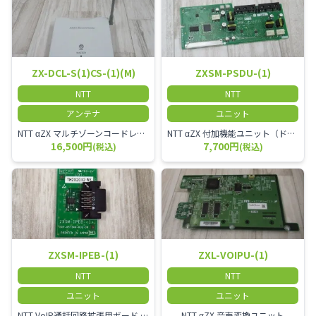
ZX-DCL-S(1)CS-(1)(M)
ZXSM-PSDU-(1)
NTT
NTT
アンテナ
ユニット
NTT αZX マルチゾーンコードレススターアンテナ(マスター)
NTT αZX 付加機能ユニット（ドアホンなど）
16,500円
7,700円
(税込)
(税込)
ZXSM-IPEB-(1)
ZXL-VOIPU-(1)
NTT
NTT
ユニット
ユニット
NTT VoIP通話回路拡張用ボード ZXSM－IP内線ボード－「1」
NTT αZX 音声変換ユニット