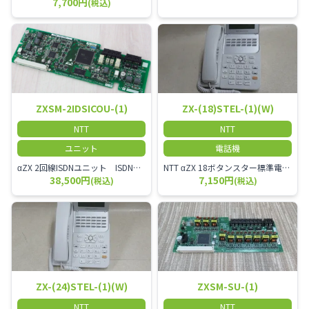
7,700円
(税込)
ZXSM-2IDSICOU-(1)
ZX-(18)STEL-(1)(W)
NTT
NTT
ユニット
電話機
αZX 2回線ISDNユニット ISDN回線を2本収容可能です。
NTT αZX 18ボタンスター標準電話機(白)
38,500円
7,150円
(税込)
(税込)
ZX-(24)STEL-(1)(W)
ZXSM-SU-(1)
NTT
NTT