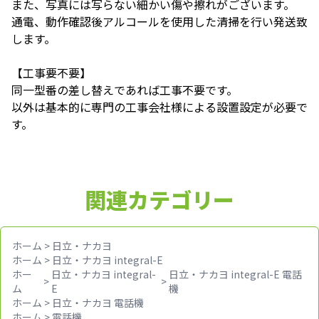
また、写真には写らない細かい傷や擦れがございます。
通電、動作確認後アルコールを使用した清掃を行い発送致
します。
【工事要不要】
同一型番の差し替えであれば工事不要です。
以外は基本的に専門の工事会社様による設置設定が必要で
す。
関連カテゴリー
ホーム
>
日立・ナカヨ
ホーム
>
日立・ナカヨ integral-E
ホー
日立・ナカヨ integral-
日立・ナカヨ integral-E 電話
>
>
ム
E
機
ホーム
>
日立・ナカヨ 電話機
ホーム
>
電話機