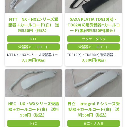
NTT NX・NX2シリーズ受
SAXA PLATIA TD810(K)・
話器＋カールコード(白) 送
TD820(K)用受話器+カールコ
料550円（税込）
ード(黒)送料550円(税込）
NTT
サクサ・タムラ
受話器カールコード
受話器カールコード
NTT NX・NX2シリーズ受話器＋カールコード
TD810(K)・TD820(K)用受話器＋カールコード セット／本商品は中古品となります。 写真では分かりにくいキズ・汚れなどの使用感があります。 予めご理解・ご了承頂きますようお願いいたします。
3,300円
3,300円
(税込)
(税込)
NEC UX・WXシリーズ受話
日立 integral-F シリーズ受
器＋カールコード(白) 送料
話器＋カールコード(白) 送
550円（税込）
料550円（税込）
NEC
日立・ナカヨ