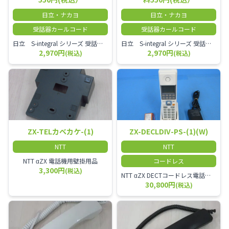
日立・ナカヨ
日立・ナカヨ
受話器カールコード
受話器カールコード
日立 S-integral シリーズ 受話器＋カールコード セット（白）／本商品は中古品となります。 写真では分かりにくいキズ・汚れなどの使用感があります。 経年変化で日焼けの色味が強くなる場合がございます。 予めご理解・ご了承頂きますようお願いいたします。
日立 S-integral シリーズ 受話器＋カールコード セット（黒）／本商品は中古品となります。 写真では分かりにくいキズ・汚れなどの使用感があります。 経年変化で日焼けの色味が強くなる場合がございます。 予めご理解・ご了承頂きますようお願いいたします。
2,970円
2,970円
(税込)
(税込)
ZX-TELカベカケ-(1)
ZX-DECLDIV-PS-(1)(W)
NTT
NTT
NTT αZX 電話機用壁掛用品
コードレス
3,300円
(税込)
NTT αZX DECTコードレス電話機(ダイバーシティ方式)
30,800円
(税込)