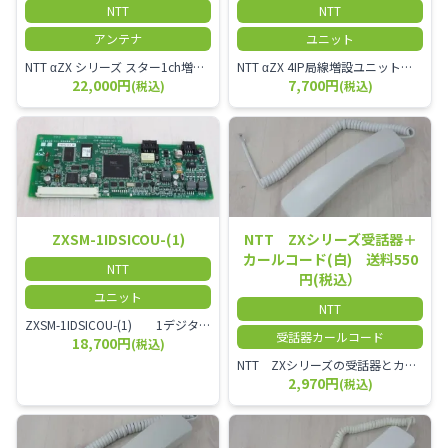
NTT
NTT
アンテナ
ユニット
NTT αZX シリーズ スター1ch増設接続装置 コードレス接続用アンテナ ZX-DCL-S1CS-1M ZX-DCL-PS等と組み合わせて使用します。 ZX-DCL-PSを複数台接続できますが同時に通話できるのは１台のみです。
NTT αZX 4IP局線増設ユニット ひかり電話オフィスタイプで4ch以上にしたい場合必要となるユニットです。
22,000円
7,700円
(税込)
(税込)
ZXSM-1IDSICOU-(1)
NTT ZXシリーズ受話器＋
カールコード(白) 送料550
NTT
円(税込）
ユニット
NTT
ZXSM-1IDSICOU-(1) 1デジタル局線ユニット
受話器カールコード
18,700円
(税込)
NTT ZXシリーズの受話器とカールコードセット／本商品は中古品となります。 写真では分かりにくいキズ・汚れなどの使用感があります。 経年変化で日焼けの色味が強くなる場合がございます。 予めご理解・ご了承頂きますようお願いいたします。
2,970円
(税込)