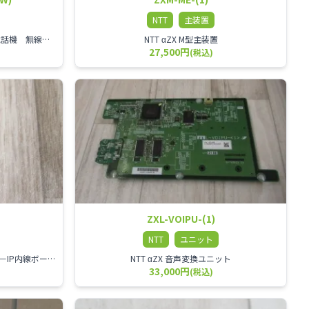
NTT
主装置
NTT αZX 24ボタンカールコードレス電話機 無線タイプ、電話機と子機が離れるタイプのカールコードレス電話機です。 決裁者様等、オフィス内を頻繁に動かれる方のご使用が多いです。
NTT αZX M型主装置
27,500円
(税込)
ZXL-VOIPU-(1)
NTT
ユニット
NTT VoIP通話回路拡張用ボード ZXSM－IP内線ボード－「1」
NTT αZX 音声変換ユニット
33,000円
(税込)