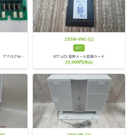
ZXSM-VMC-(1)
NTT
NTT αZX 4回線アナログ外線ユニット アナログ4ch収容ユニット
NTT αZX 音声メール拡張カード
33,000円
(税込)
(W)
ZXM-ME-(1)