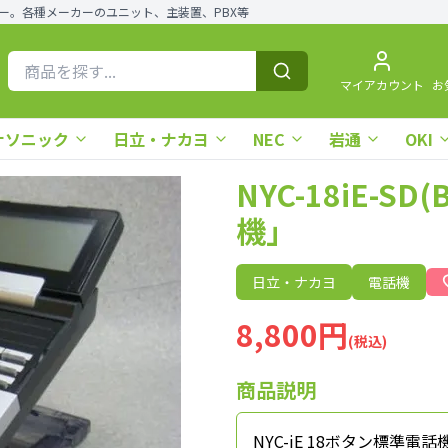
ー。各種メーカーのユニット、主装置、PBX等
マイアカウント
お
ナソニック
日立・ナカヨ
NEC
岩通
OKI
NYC-18iE-
機」
日立・ナカヨ
電話機
8,800円
(税込)
商品説明
NYC-iE 18ボタン標準電話機