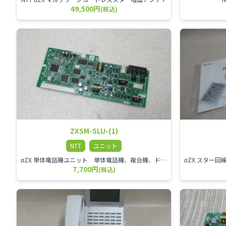
49,500円
(税込)
ZXSM-SLU-(1)
NTT
ユニット
αZX 単体電話機ユニット 単体電話機、複合機、ドアホン等、 2台分収容可能にするユニット
7,700円
(税込)