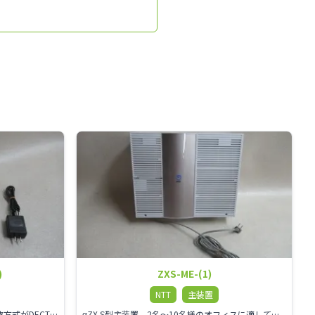
)
ZXS-ME-(1)
NTT
主装置
NTT αZX DECTコードレス電話機 電波方式がDECTで、 防水機能（IPX4:あらゆる方向からの水の飛まつを受けても有害な影響を受けない。)を備えた 接続装置と子機の一対シングルゾーンコードレスです。
αZX S型主装置 2名～10名様のオフィスに適しております。