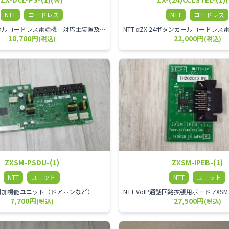
NTT
コードレス
NTT
コードレス
NTT αZX デジタルコードレス電話機 対応主装置及びアンテナを使用してご利用いただけます。 特に工場や倉庫等、オフィスから離れたところで作業をされている方に適しています。
18,700円
22,000円
(税込)
(税込)
ZXSM-PSDU-(1)
ZXSM-IPEB-(1)
NTT
ユニット
NTT
ユニット
ZX 付加機能ユニット（ドアホンなど）
7,700円
27,500円
(税込)
(税込)