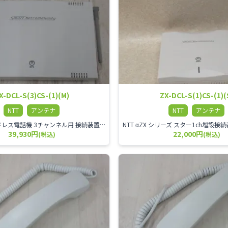
X-DCL-S(3)CS-(1)(M)
ZX-DCL-S(1)CS-(1)(
NTT
アンテナ
NTT
アンテナ
NTT αZX コードレス電話機 3チャンネル用 接続装置 マスター デジタルコードレス（ZX-DCL-PS等）の専用管理用アンテナです。
39,930円
22,000円
(税込)
(税込)