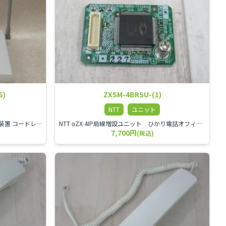
S)
ZXSM-4BRSU-(1)
NTT
ユニット
NTT αZX シリーズ スター1ch増設接続装置 コードレス接続用アンテナ ZX-DCL-S1CS-1M ZX-DCL-PS等と組み合わせて使用します。 ZX-DCL-PSを複数台接続できますが同時に通話できるのは１台のみです。
NTT αZX 4IP局線増設ユニット ひかり電話オフィスタイプで4ch以上にしたい場合必要となるユニットです。
7,700円
(税込)