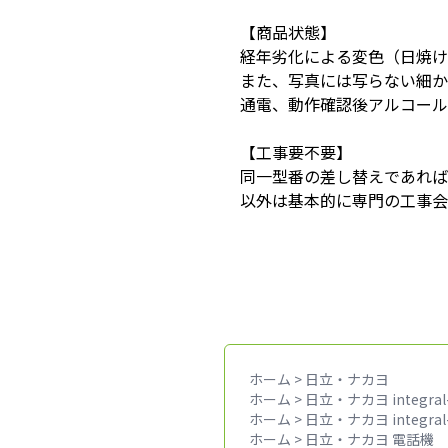
【商品状態】
経年劣化による変色（日焼け
また、写真には写らない細か
通電、動作確認後アルコール
【工事要不要】
同一型番の差し替えであれば
以外は基本的に専門の工事会
ホーム
>
日立・ナカヨ
ホーム
>
日立・ナカヨ integral
ホーム
>
日立・ナカヨ integral
ホーム
>
日立・ナカヨ 電話機