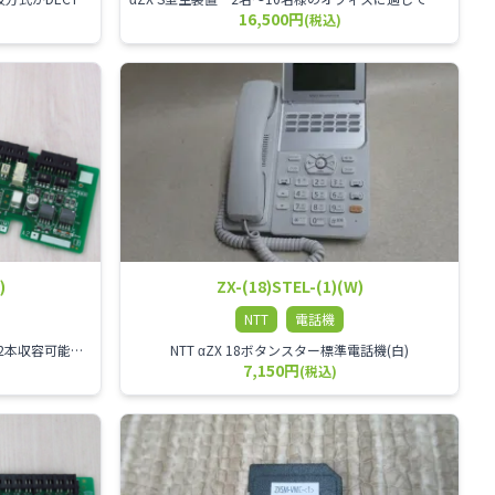
16,500円
(税込)
)
ZX-(18)STEL-(1)(W)
NTT
電話機
αZX 2回線ISDNユニット ISDN回線を2本収容可能です。
NTT αZX 18ボタンスター標準電話機(白)
7,150円
(税込)