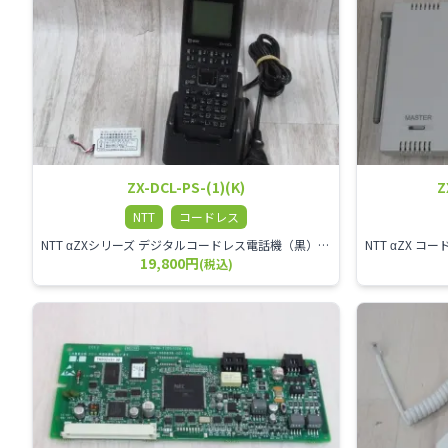
ZX-DCL-PS-(1)(K)
Z
NTT
コードレス
NTT αZXシリーズ デジタルコードレス電話機（黒） 倉庫や工場など、オフィスから離れて仕事をする方に適しています。 コードレス単体では使用できないので、別途、専用の主装置及びアンテナが必要です。
19,800円
(税込)