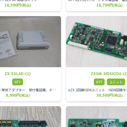
16,500円
18,700円
(税込)
(税込)
ZX-SSLAP-(1)
ZXSM-2IDSICOU-(1
NTT
NTT
ユニット
αZX スター回線 単体アダプター 受付電話機、ドアホン、FAX等を1台収容できる装置です。
9,900円
38,500円
(税込)
(税込)