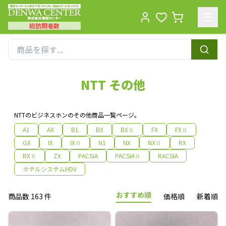
総訪問者数
Men
NTT その他
NTTのビジネスホンのその他商品一覧ページ。
A1
AX
B1
BX
BXⅡ
FX
FXⅡ
GX
IX
IXⅡ
N1
NX
NXⅡ
RX
RXⅡ
ZX
PACSIA
PACSIAⅡ
RACSIA
ホテルシステムHDV
おすすめ順
商品数 163 件
価格順
新着順