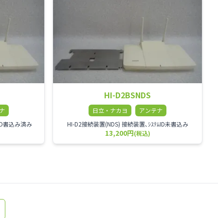
HI-D2BSNDS
ナ
日立・ナカヨ
アンテナ
ﾑID書込み済み
HI-D2接続装置(NDS) 接続装置､ｼｽﾃﾑID未書込み
13,200円
(税込)