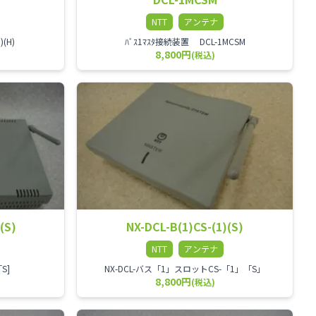
NTT
アンテナ
(H)
ﾊﾞｽ1ﾏｽﾀ接続装置 DCL-1MCSM
8,800円
(税込)
(S)
NX-DCL-B(1)CS-(1)(S)
NTT
アンテナ
｢S]
NX-DCL-バス「1」スロットCS-「1」「S」
8,800円
(税込)