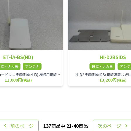
ET-iA-BS(ND)
HI-D2BSIDS
日立・ナカヨ
アンテナ
日立・ナカヨ
アンテ
ET-iAデジタルコードレス接続装置(N-ID) 増設用接続装置、システムに(n-1)台必要
HI-D2接続装置(IDS) 接続装置､ｼｽﾃ
11,000円
13,200円
(税込)
(税込)
前のページ
137
商品中
21-40
商品
次のページ