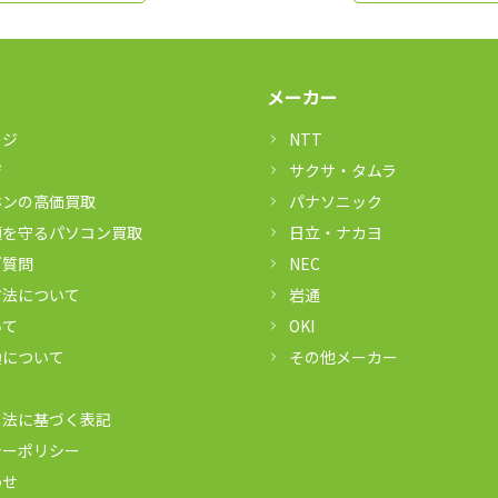
メーカー
ージ
NTT
ジ
サクサ・タムラ
ホンの高価買取
パナソニック
頼を守るパソコン買取
日立・ナカヨ
ご質問
NEC
方法について
岩通
いて
OKI
換について
その他メーカー
引法に基づく表記
シーポリシー
わせ