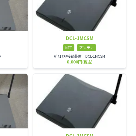
DCL-1MCSM
NTT
アンテナ
M
ﾊﾞｽ1ﾏｽﾀ接続装置 DCL-1MCSM
8,800円
(税込)
DCL-1MCSM