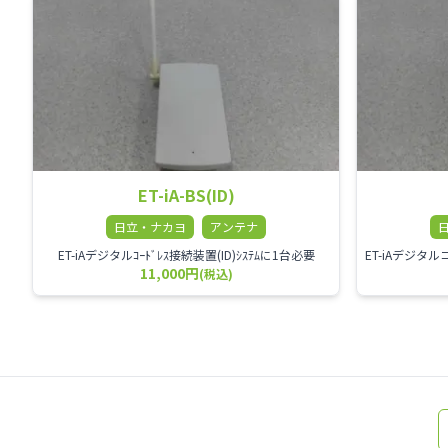
ET-iA-BS(ID)
日立・ナカヨ
アンテナ
ET-iAデジタルｺｰﾄﾞﾚｽ接続装置(ID)ｼｽﾃﾑに1台必要
11,000円
(税込)