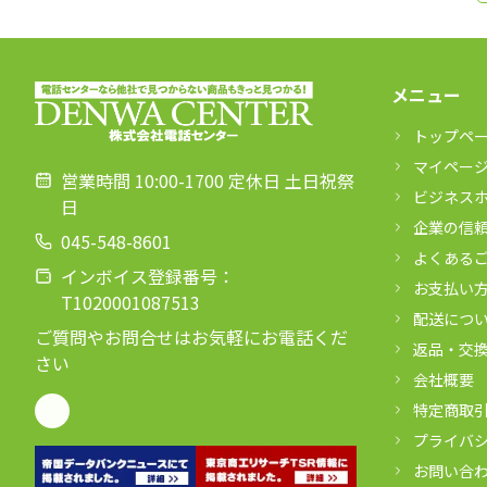
メニュー
トップペ
マイペー
営業時間 10:00-1700 定休日 土日祝祭
ビジネス
日
企業の信
045-548-8601
よくある
インボイス登録番号：
お支払い
T1020001087513
配送につ
ご質問やお問合せはお気軽にお電話くだ
返品・交
さい
会社概要
特定商取
プライバ
お問い合