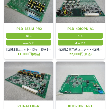
IP1D-8ESIU-PR2
IP1D-4DIOPU-A1
NEC
NEC
ユニット
ユニット
8回線ESIユニット・Dterm85を8台接続するユニット・Dterm85の他、以下の用品も接続可能①DCR-60-1D(WH)②IP1WW-DBMB③IP1D-1SLTAD④IPWW-2PGDAD⑤CAD-F(8)-11 ADP
4回線LD専用線ユニット・4回線LD専用線ユニット・LD専用線で使用する場合、線路抵抗1500Ω・長距離内線(一般電話機)としても利用可能・長距離内線(一般電話機)で使用する場合、DPの場合ループ抵抗3000Ω、PBの場合ループ抵抗1500Ω(電話機内部抵抗含む)
11,000円
22,000円
(税込)
(税込)
IP1D-4TLIU-A1
IP1D-1PRIU-P1