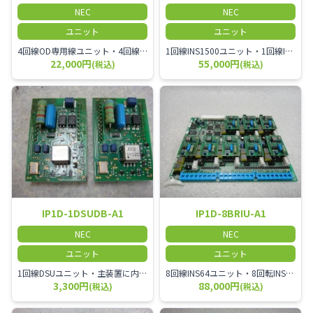
NEC
NEC
ユニット
ユニット
4回線OD専用線ユニット・4回線OD専用線ユニット
1回線INS1500ユニット・1回線INS1500ユニット・S点サポート機能有り
22,000円
55,000円
(税込)
(税込)
IP1D-1DSUDB-A1
IP1D-8BRIU-A1
NEC
NEC
ユニット
ユニット
1回線DSUユニット・主装置に内臓するDSUユニット・IP1D-2/4/8BRIU-A1に実装・本ユニット1枚でINS64を1回線収容
8回線INS64ユニット・8回転INS64ユニット・S点サポート機能有り・S点端末への給電は1~4回路
3,300円
88,000円
(税込)
(税込)