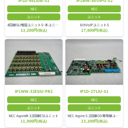
IP1D-4SLIDB-S1
IP1WW-8VOIPU-S2
NEC
NEC
ユニット
ユニット
4回線SLI増設ユニットS･本ユニットをIP1D-4SLIU-S1に実装することにより一般電話を4台接続可能･本ユニットとIP1D-4SLIU-S1を合わせ､一般電話機8台接続可能･MWﾗﾝﾌﾟ機能有り･全回路極性反転有り･ﾙｰﾌﾟ抵抗1500Ω(電話機内部抵抗含む)
8chVoIPユニットS
13,200円
17,600円
(税込)
(税込)
IP1WW-32ESIU-PR2
IP1D-2TLIU-S1
NEC
NEC
ユニット
ユニット
NEC AspireM 32回線ESIユニット
NEC Aspire S 2回線OD専用線ユニット
11,000円
13,200円
(税込)
(税込)