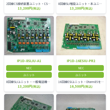
2回線CS接続装置ユニット・CS接続装置を2台接続するユニット
8回線SLI増設ユニット・本ユニットをIP1D-8SLIU-A1に実装することにより、一般電話機を16台接続可能・MWランプ機能有り・極性反転有り・ループ抵抗1500Ω(電話機内部抵抗含む)
13,200円
13,200円
(税込)
(税込)
IP1D-8SLIU-A1
IP1D-16ESIU-PR2
NEC
NEC
ユニット
ユニット
8回線SLIユニット・一般電話機を8台接続するユニット・MWランプ機能有り・極性反転有り・ループ抵抗1500Ω(電話機内部抵抗含む)
16回線ESIユニット・Dterm85を16台接続するユニット・Dterm85の他、以下の用品も接続可能①DCR-60-1D(WH)②IPWW-DBMB③IP1D-1SLTAD④IPWW-2PGDAD⑤CAD-F(8)-11 ADP
13,200円
16,500円
(税込)
(税込)