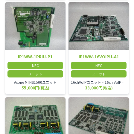
IP1WW-1PRIU-P1
IP1WW-16VOIPU-A1
NEC
NEC
ユニット
ユニット
Aspire M INS1500ユニット
16chVoIPユニット・16ch VoIP Media GWユニット・本ユニットを収容する場合、IP1D-PSU-B1が必要
55,000円
33,000円
(税込)
(税込)