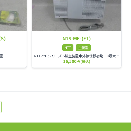
(S)
N1S-ME-(E1)
NTT
主装置
装置
NTT αN1シリーズ S型主装置◆外線仕様初期 0最大 4◆内線仕様初期 0最大 10◆ユニット仕様初期 最大 6枚フリースロット6 指定スロット0【フリースロット】フリースロットはポート1.2.3.4.5.6です4BRUユニット実装時はポート6のみ実装可能◆サイズと消費電力サイズ 389mm×124mm×312mm消費電力
16,500円
(税込)