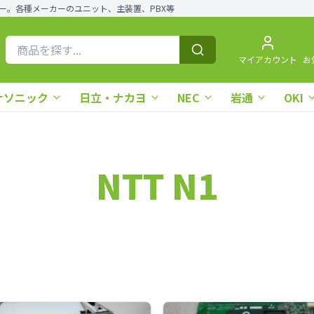
ー。各種メーカーのユニット、主装置、PBX等
マイアカウント
お
ナソニック
日立・ナカヨ
NEC
岩通
OKI
NTT N1