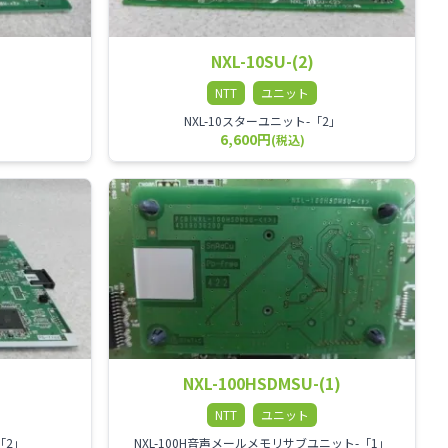
NXL-10SU-(2)
NTT
ユニット
」
NXL-10スターユニット-「2」
6,600円
(税込)
NXL-100HSDMSU-(1)
NTT
ユニット
「2」
NXL-100H音声メールメモリサブユニット-「1」