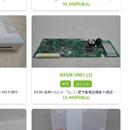
55,000円
(税込)
NXSM-VMU-(2)
NTT
ユニット
NX-スター単体電話機アダプタ-「1」○ FAXや受付電話機などを1台収容可能○ NXSM-SU-(1)やNXL-20SU-(1)などのスターユニットに接続○ 電源係数は「2」
NXSM-音声ﾒｰﾙﾕﾆｯﾄ-「2」○ 留守番電話機能や通話録音機能を4回路搭載○ 1枚で最大約60時間の音声録音が可能○ 音声メール通知において、E-mail連動機能が利用可能(NXSM-4BRUが別途必要)○ 内線ボックスNXM搭載時⇒最大30ボックスNXS搭載時⇒最大10ボックス フリーボックス：最大20ボックス同報ボックス ：最大6○ 1メッセージ当たりの録音時間：10秒～30分(初期値：3分)○ 最大録音件数：2000件
15,400円
(税込)