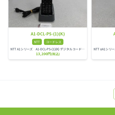
A1-DCL-PS-(1)(K)
NTT
コードレス
NTT A1シリーズ A1-DCL-PS-(1)(K) デジタルコードレス電話機 ※A1-MES-(1)等と組み合わせて使用します。 IPX4相当の生活防水性能を装備
13,200円
(税込)