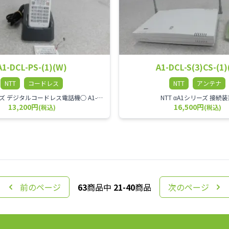
A1-DCL-PS-(1)(W)
A1-DCL-S(3)CS-(1)
NTT
コードレス
NTT
アンテナ
NTT αA1シリーズ デジタルコードレス電話機○ A1-DCL-PS-(1)(W)は8ボタンの防水機能付デジタルコードレス電話機○ 視認性の向上するためLCDを大型化し、操作性向上のためボタンを大型化○ 開発要望にお答えし、折れにくいアンテナや充電池容量も向上(720mAh→1000mAh)○ IPX4相当の生活防水性能を装備
NTT αA1シリーズ 接続
13,200円
16,500円
(税込)
(税込)
前のページ
63
商品中
21-40
商品
次のページ