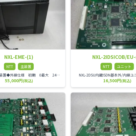
NXL-EME-(1)
NXL-2IDSICOB/EU-
NTT
主装置
NTT
ユニット
NTT αNX L型主装置◆外線仕様 初期 0最大 24◆内線仕様 初期 0最大 80◆サイズと消費電力 サイズ 380mm×312mm×281mm消費電力 最大450W
NXL-2DSU内蔵ISDN基本外/内線
55,000円
16,500円
(税込)
(税込)